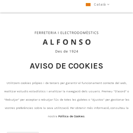
Català
Aigua destil.lada
Aigua destil.lada
AVISO DE COOKIES
There are no products.
Utilitzem cookies pròpies i de tercers per garantir el funcionament correcte del web,
realitzar estudis estadístics i analitzar la navegació dels usuaris. Premeu “D'acord” o
“Rebutjar” per acceptar o rebutjar l'ús de totes les galetes o “Ajustos” per gestionar les
vostres preferències sobre la seva utilització. Per obtenir més informació, consulteu la
nostra
Política de Cookies
.