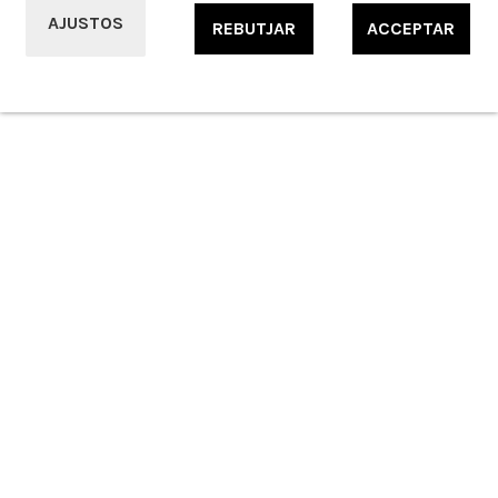
© 2021 Ferreteria i Electrodomèstics Alfonso S.L. Tots els drets reservats.
AJUSTOS
REBUTJAR
ACCEPTAR