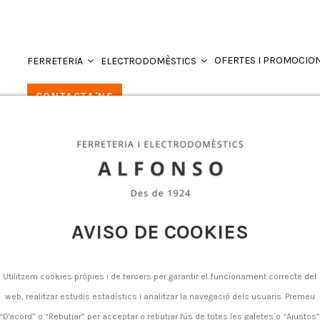
OFERTES I PROMOCIO
FERRETERIA
ELECTRODOMÈSTICS
CONTACTA'NS
 de neodimi
eodimi
AVISO DE COOKIES
e no products.
Utilitzem cookies pròpies i de tercers per garantir el funcionament correcte del
web, realitzar estudis estadístics i analitzar la navegació dels usuaris. Premeu
“D'acord” o “Rebutjar” per acceptar o rebutjar l'ús de totes les galetes o “Ajustos