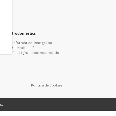
Electrodomèstics
Informàtica, imatge i so
Climatització
Petit i gran electrodomèstic
Política de Cookies
s.