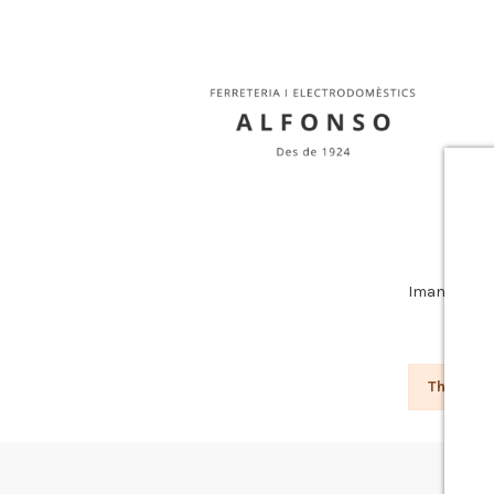
Imants
Imants de n
There ar