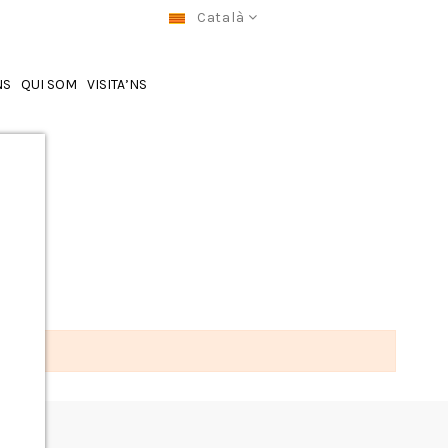
Català
NS
QUI SOM
VISITA’NS
”