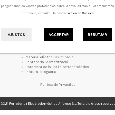
per gestionar les vostres preferències sobre la seva utilització. Per obtenir més
informació, consulteu la nostra
Política de Cookies
.
Ferreteria
AJUSTOS
ACCEPTAR
REBUTJAR
Jardineria
Epis
Bricolatge, fusteria i construcció
Material elèctric i il·luminació
Fontaneria i climatització
Parament de la llar i electrodomèstics
Pintura i drogueria
Política de Privacitat
 2021 Ferreteria i Electrodomèstics Alfonso S.L. Tots els drets reservat