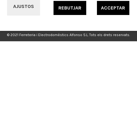
AJUSTOS
REBUTJAR
ACCEPTAR
© 2021 Ferreteria i Electrodomèstics Alfonso S.L. Tots els drets reservats.