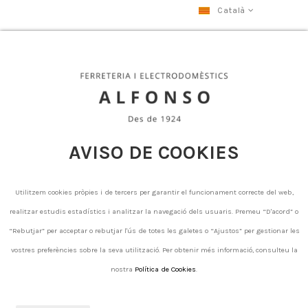
Català
Puntals i cavallets construcció
Puntals i cavallets construcció
AVISO DE COOKIES
Utilitzem cookies pròpies i de tercers per garantir el funcionament correcte del web,
Puntals per a
Cavallets per
Regles per a la
realitzar estudis estadístics i analitzar la navegació dels usuaris. Premeu “D'acord” o
la construcció
a la
construcció
construcció
“Rebutjar” per acceptar o rebutjar l'ús de totes les galetes o “Ajustos” per gestionar les
vostres preferències sobre la seva utilització. Per obtenir més informació, consulteu la
There are no products.
nostra
Política de Cookies
.