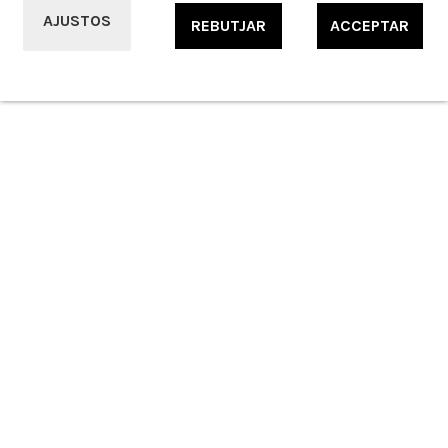
© 2021 Ferreteria i Electrodomèstics Alfonso S.L. Tots els drets reservats.
AJUSTOS
REBUTJAR
ACCEPTAR