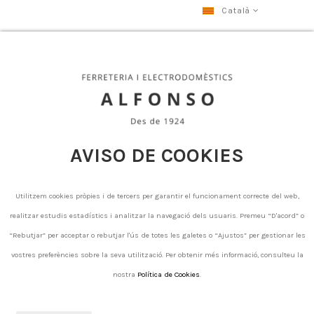
Català
Fanals d exterior
Fanals d exterior
AVISO DE COOKIES
There are no products.
Utilitzem cookies pròpies i de tercers per garantir el funcionament correcte del web,
realitzar estudis estadístics i analitzar la navegació dels usuaris. Premeu “D'acord” o
“Rebutjar” per acceptar o rebutjar l'ús de totes les galetes o “Ajustos” per gestionar les
vostres preferències sobre la seva utilització. Per obtenir més informació, consulteu la
nostra
Política de Cookies
.